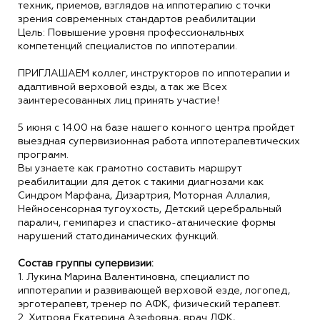
техник, приемов, взглядов на иппотерапию с точки
зрения современных стандартов реабилитации
Цель: Повышение уровня профессиональных
компетенций специалистов по иппотерапии.
ПРИГЛАШАЕМ коллег, инструкторов по иппотерапии и
адаптивной верховой езды, а так же Всех
заинтересованных лиц принять участие!
5 июня с 14.00 на базе нашего конного центра пройдет
выездная супервизионная работа иппотерапевтических
программ.
Вы узнаете как грамотно составить маршрут
реабилитации для деток с такими диагнозами как
Синдром Марфана, Дизартрия, Моторная Аллалия,
Нейносенсорная тугоухость, Детский церебральный
паралич, гемипарез и спастико-атанические формы
нарушений статодинамических функций.
Состав группы супервизии:
1. Лукина Марина Валентиновна, специалист по
иппотерапии и развивающей верховой езде, логопед,
эрготерапевт, тренер по АФК, физический терапевт.
2. Хитрова Екатерина Азефовна, врач ЛФК,